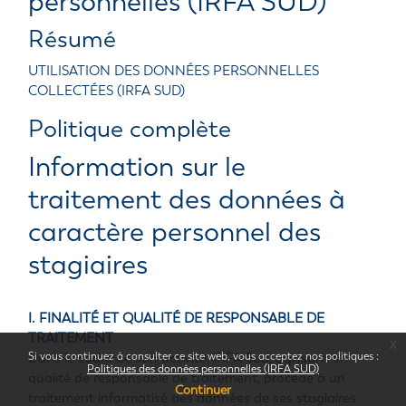
personnelles (IRFA SUD)
Résumé
UTILISATION DES DONNÉES PERSONNELLES
COLLECTÉES (IRFA SUD)
Politique complète
Information sur le
traitement des données à
caractère personnel des
stagiaires
I. FINALITÉ ET QUALITÉ DE RESPONSABLE DE
TRAITEMENT
x
Si vous continuez à consulter ce site web, vous acceptez nos politiques :
Dans le cadre de son activité, IRFA Sud, agissant en
Politiques des données personnelles (IRFA SUD)
qualité de responsable de traitement, procède à un
Continuer
traitement informatisé des données de ses stagiaires